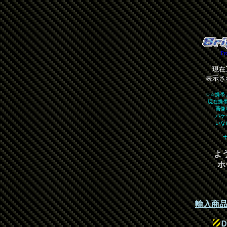
Pr
現在
表示さ
☆☆携帯
現在携
画像
パケ
いな
よう
ホ
輸入商品販